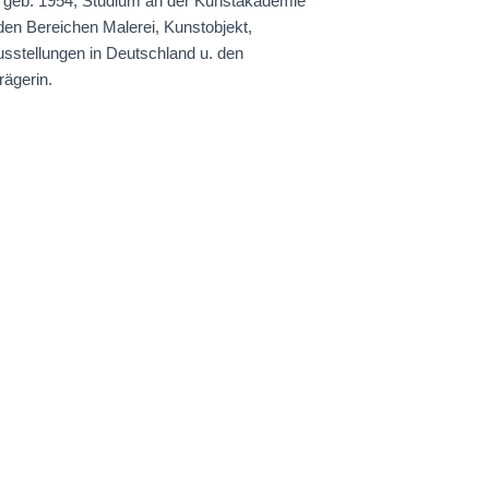
 geb. 1954, Studium an der Kunstakademie
 den Bereichen Malerei, Kunstobjekt,
Ausstellungen in Deutschland u. den
rägerin.