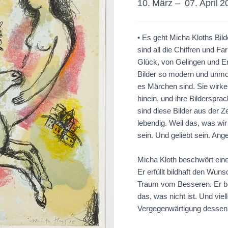
10. März – 07. April 2
• Es geht Micha Kloths Bil
sind all die Chiffren und F
Glück, von Gelingen und Er
Bilder so modern und unmod
es Märchen sind. Sie wirke
hinein, und ihre Bilderspra
sind diese Bilder aus der Z
lebendig. Weil das, was wir 
sein. Und geliebt sein. 
Micha Kloth beschwört eine
Er erfüllt bildhaft den Wu
Traum vom Besseren. Er be
das, was nicht ist. Und vie
Vergegenwärtigung dessen, 